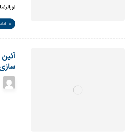
نورالرضا 
ادام
آئین 
سازی 