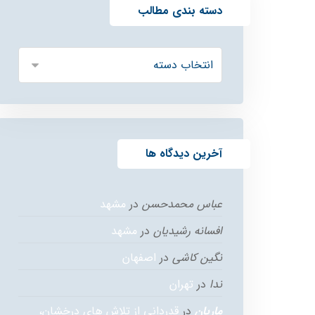
دسته بندی مطالب
آخرین دیدگاه ها
عباس محمدحسن
در
مشهد
افسانه رشیدیان
در
مشهد
نگین کاشی
در
اصفهان
ندا
در
تهران
ماریان
در
قدردانی از تلاش های درخشان،