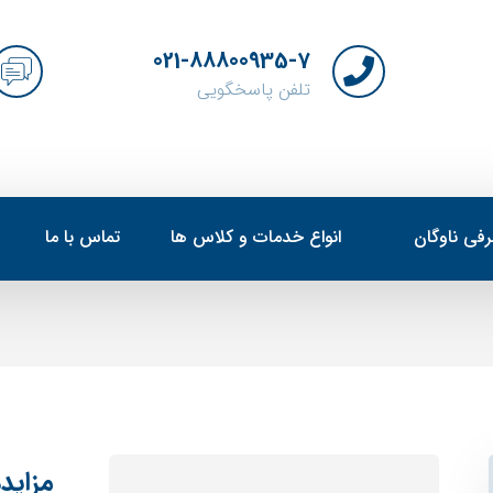
021-88800935-7
تلفن پاسخگویی
فی ناوگان
انواع خدمات و کلاس ها
تماس با ما
مزاید