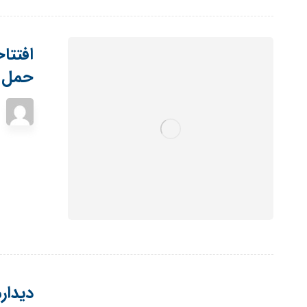
افتتا
حمل و
دیدار