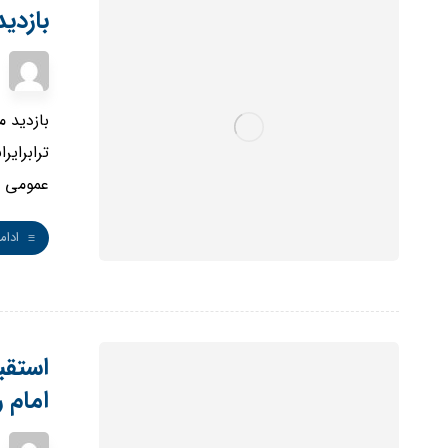
بازدی
بازدید 
ترابرایر
عمومی ش
ادام
استقب
امام ر